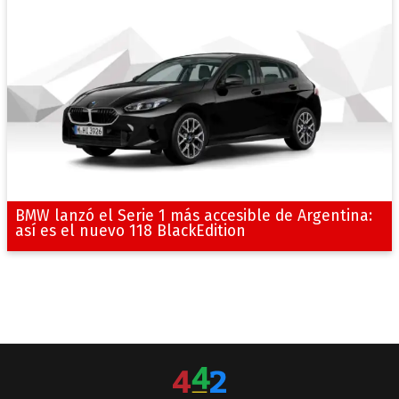
BMW lanzó el Serie 1 más accesible de Argentina:
así es el nuevo 118 BlackEdition