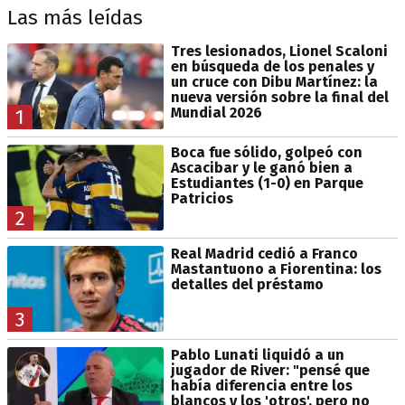
Las más leídas
Tres lesionados, Lionel Scaloni
en búsqueda de los penales y
un cruce con Dibu Martínez: la
nueva versión sobre la final del
Mundial 2026
1
Boca fue sólido, golpeó con
Ascacibar y le ganó bien a
Estudiantes (1-0) en Parque
Patricios
2
Real Madrid cedió a Franco
Mastantuono a Fiorentina: los
detalles del préstamo
3
Pablo Lunati liquidó a un
jugador de River: "pensé que
había diferencia entre los
blancos y los 'otros', pero no