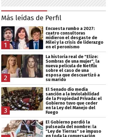
Más leídas de Perfil
Encuesta rumbo a 2027:
cuatro consultoras
midieron el desgaste de
Milei y la crisis de liderazgo
1
en el peronismo
La historia real de "Elize:
Sombras de una mujer", la
nueva película de Netflix
sobre el caso de una
esposa que descuartizó a
2
su marido
El Senado dio media
sanción a la Inviolabilidad
de la Propiedad Privada: el
Gobierno tuvo que ceder
en la Ley del Manejo del
3
Fuego
El Gobierno perdió la
pulseada del nombre: la
"Ley de Tierras" se impuso
en toda la conversación