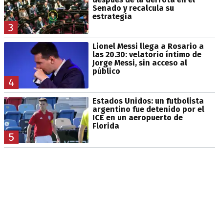
Senado y recalcula su
estrategia
3
Lionel Messi llega a Rosario a
las 20.30: velatorio íntimo de
Jorge Messi, sin acceso al
público
4
Estados Unidos: un futbolista
argentino fue detenido por el
ICE en un aeropuerto de
Florida
5