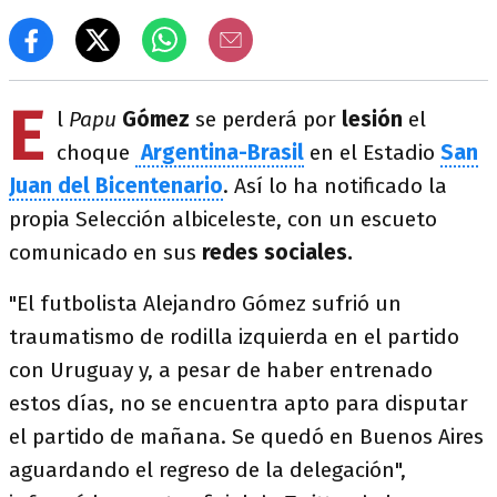
E
l
Papu
Gómez
se perderá por
lesión
el
choque
Argentina-Brasil
en el Estadio
San
Juan del Bicentenario
. Así lo ha notificado la
propia Selección albiceleste, con un escueto
comunicado en sus
redes sociales.
"El futbolista Alejandro Gómez sufrió un
traumatismo de rodilla izquierda en el partido
con Uruguay y, a pesar de haber entrenado
estos días, no se encuentra apto para disputar
el partido de mañana. Se quedó en Buenos Aires
aguardando el regreso de la delegación",