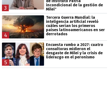
de Instituto Patria
incondicional de la gestión de
3
Milei"
Tercera Guerra Mundial: la
inteligencia artificial reveló
cuáles serían los primeros
países latinoamericanos en ser
derrotados
4
Encuesta rumbo a 2027: cuatro
consultoras midieron el
desgaste de Milei y la crisis de
liderazgo en el peronismo
5