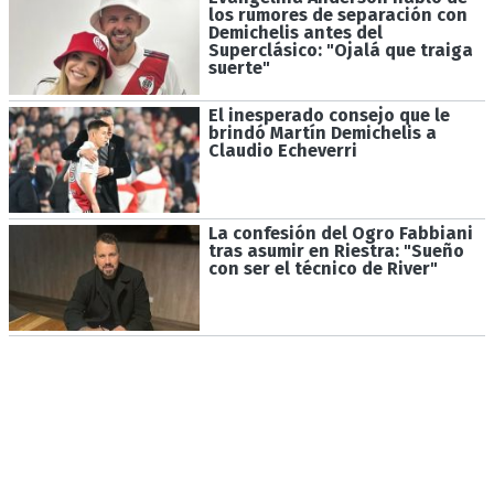
los rumores de separación con
Demichelis antes del
Superclásico: "Ojalá que traiga
suerte"
El inesperado consejo que le
brindó Martín Demichelis a
Claudio Echeverri
La confesión del Ogro Fabbiani
tras asumir en Riestra: "Sueño
con ser el técnico de River"