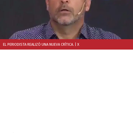
EL PERIODISTA REALIZÓ UNA NUEVA CRÍTICA.
| X