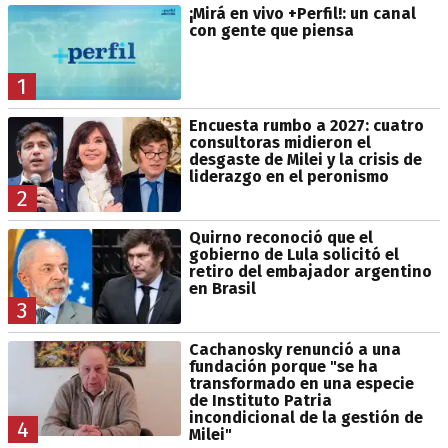
¡Mirá en vivo +Perfil!: un canal
con gente que piensa
1
Encuesta rumbo a 2027: cuatro
consultoras midieron el
desgaste de Milei y la crisis de
liderazgo en el peronismo
2
Quirno reconoció que el
gobierno de Lula solicitó el
retiro del embajador argentino
en Brasil
3
Cachanosky renunció a una
fundación porque "se ha
transformado en una especie
de Instituto Patria
incondicional de la gestión de
4
Milei"