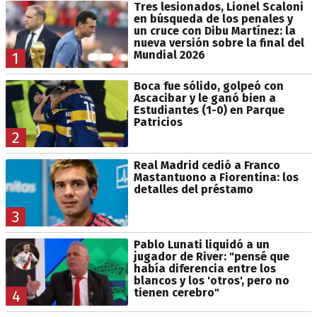
Tres lesionados, Lionel Scaloni
en búsqueda de los penales y
un cruce con Dibu Martínez: la
nueva versión sobre la final del
Mundial 2026
1
Boca fue sólido, golpeó con
Ascacibar y le ganó bien a
Estudiantes (1-0) en Parque
Patricios
2
Real Madrid cedió a Franco
Mastantuono a Fiorentina: los
detalles del préstamo
3
Pablo Lunati liquidó a un
jugador de River: "pensé que
había diferencia entre los
blancos y los 'otros', pero no
tienen cerebro"
4