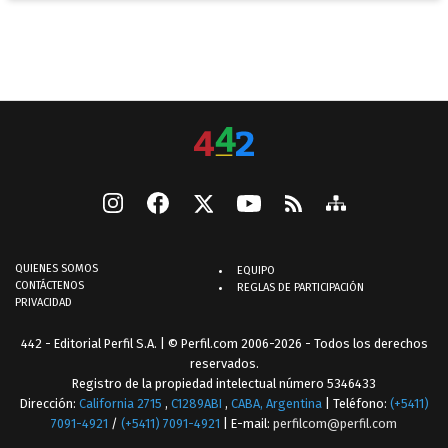
QUIENES SOMOS
EQUIPO
CONTÁCTENOS
REGLAS DE PARTICIPACIÓN
PRIVACIDAD
442 - Editorial Perfil S.A.
| © Perfil.com 2006-2026 - Todos los derechos
reservados.
Registro de la propiedad intelectual número 5346433
Dirección:
California 2715
,
C1289ABI
,
CABA, Argentina
| Teléfono:
(+5411)
7091-4921
/
(+5411) 7091-4921
| E-mail:
perfilcom@perfil.com