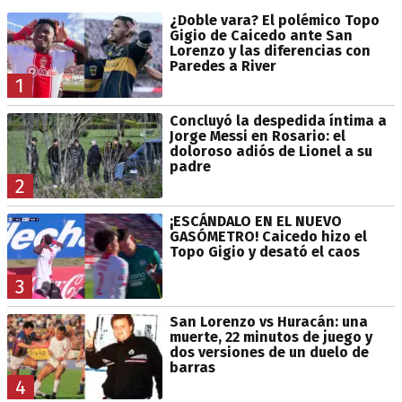
¿Doble vara? El polémico Topo
Gigio de Caicedo ante San
Lorenzo y las diferencias con
Paredes a River
1
Concluyó la despedida íntima a
Jorge Messi en Rosario: el
doloroso adiós de Lionel a su
padre
2
¡ESCÁNDALO EN EL NUEVO
GASÓMETRO! Caicedo hizo el
Topo Gigio y desató el caos
3
San Lorenzo vs Huracán: una
muerte, 22 minutos de juego y
dos versiones de un duelo de
barras
4