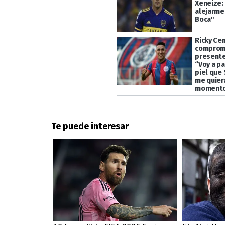
Xeneize:
alejarme
Boca"
Ricky Ce
comprom
presente 
“Voy a pa
piel que
me quier
moment