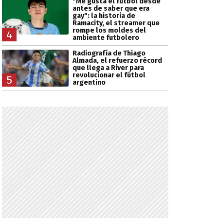
"Me gusta el fútbol desde
antes de saber que era
gay": la historia de
Ramacity, el streamer que
rompe los moldes del
4
ambiente futbolero
Radiografía de Thiago
Almada, el refuerzo récord
que llega a River para
revolucionar el fútbol
5
argentino