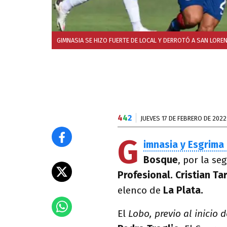
GIMNASIA SE HIZO FUERTE DE LOCAL Y DERROTÓ A SAN LORE
4
4
2
JUEVES 17 DE FEBRERO DE 2022
G
imnasia y Esgrima 
Bosque
, por la s
Profesional. Cristian T
elenco de
La Plata.
El
Lobo, previo al inicio d