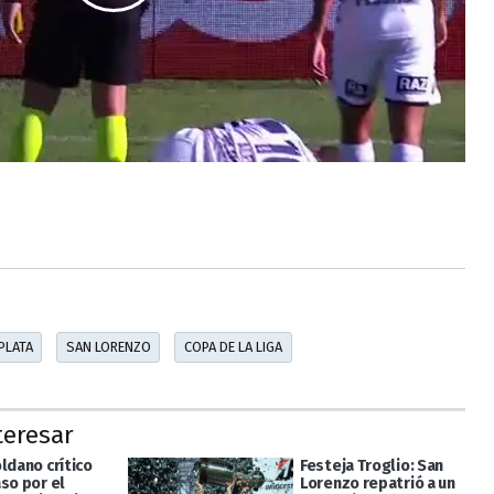
PLATA
SAN LORENZO
COPA DE LA LIGA
teresar
ldano crítico
Festeja Troglio: San
so por el
Lorenzo repatrió a un