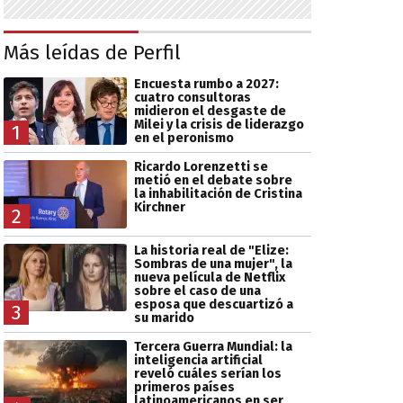
Más leídas de Perfil
Encuesta rumbo a 2027:
cuatro consultoras
midieron el desgaste de
Milei y la crisis de liderazgo
1
en el peronismo
Ricardo Lorenzetti se
metió en el debate sobre
la inhabilitación de Cristina
Kirchner
2
La historia real de "Elize:
Sombras de una mujer", la
nueva película de Netflix
sobre el caso de una
esposa que descuartizó a
3
su marido
Tercera Guerra Mundial: la
inteligencia artificial
reveló cuáles serían los
primeros países
latinoamericanos en ser