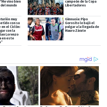
 "Me vino bien
campeón de la Copa
 del mundo
Libertadores
nturión muy
Gimnasia: Pipo
etido con su
Gorosito le bajó el
en el Ciclón:
pulgar a la llegada de
gar con la
Mauro Zárate
 San Lorenzo
a en este
o”