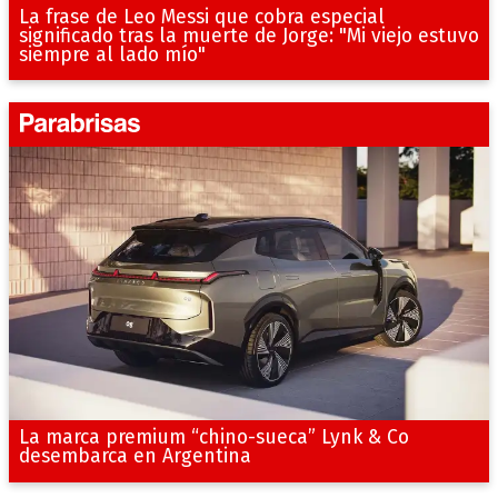
La frase de Leo Messi que cobra especial
significado tras la muerte de Jorge: "Mi viejo estuvo
siempre al lado mío"
La marca premium “chino-sueca” Lynk & Co
desembarca en Argentina