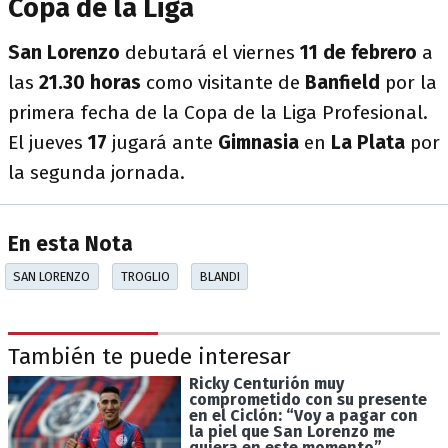
Copa de la Liga
San Lorenzo
debutará el viernes
11 de febrero
a
las
21.30 horas
como visitante de
Banfield
por la
primera fecha de la Copa de la Liga Profesional.
El jueves
17
jugará ante
Gimnasia
en
La Plata
por
la segunda jornada.
En esta Nota
SAN LORENZO
TROGLIO
BLANDI
También te puede interesar
Ricky Centurión muy
comprometido con su presente
en el Ciclón: “Voy a pagar con
la piel que San Lorenzo me
quiera en este momento”