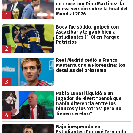
un cruce con Dibu Martínez: la
nueva versión sobre la final del
Mundial 2026
1
Boca fue sólido, golpeó con
Ascacibar y le ganó bien a
Estudiantes (1-0) en Parque
Patricios
2
Real Madrid cedió a Franco
Mastantuono a Fiorentina: los
detalles del préstamo
3
Pablo Lunati liquidó a un
jugador de River: "pensé que
había diferencia entre los
blancos y los 'otros', pero no
tienen cerebro"
4
Baja inesperada en
Estudiantes: Por qué Fernando