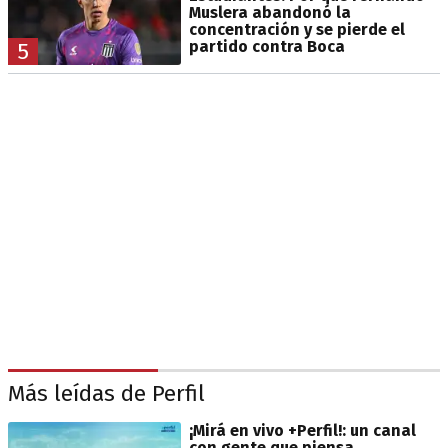
Muslera abandonó la
concentración y se pierde el
partido contra Boca
5
Más leídas de Perfil
¡Mirá en vivo +Perfil!: un canal
con gente que piensa