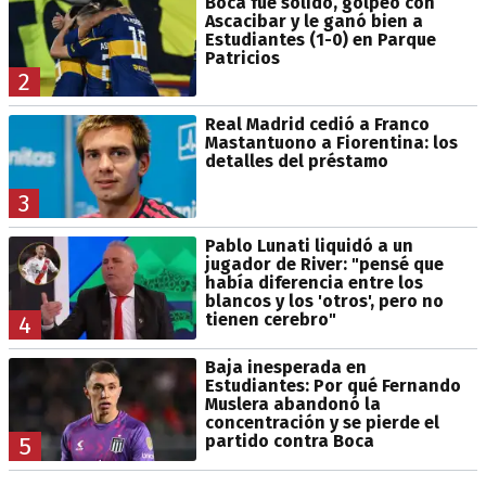
Boca fue sólido, golpeó con
Ascacibar y le ganó bien a
Estudiantes (1-0) en Parque
Patricios
2
Real Madrid cedió a Franco
Mastantuono a Fiorentina: los
detalles del préstamo
3
Pablo Lunati liquidó a un
jugador de River: "pensé que
había diferencia entre los
blancos y los 'otros', pero no
tienen cerebro"
4
Baja inesperada en
Estudiantes: Por qué Fernando
Muslera abandonó la
concentración y se pierde el
partido contra Boca
5