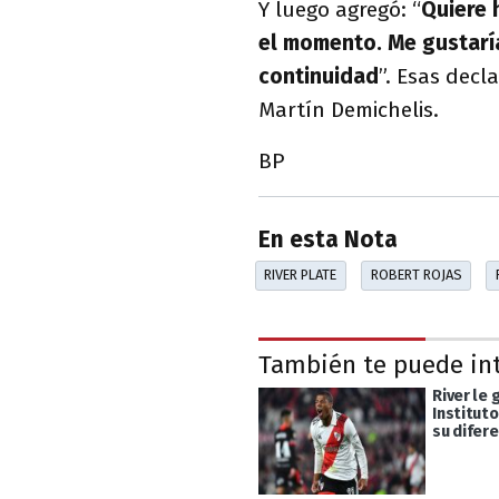
Y luego agregó: “
Quiere 
el momento.
Me gustarí
continuidad
”. Esas decl
Martín Demichelis.
BP
En esta Nota
RIVER PLATE
ROBERT ROJAS
También te puede in
River le 
Institut
su difere