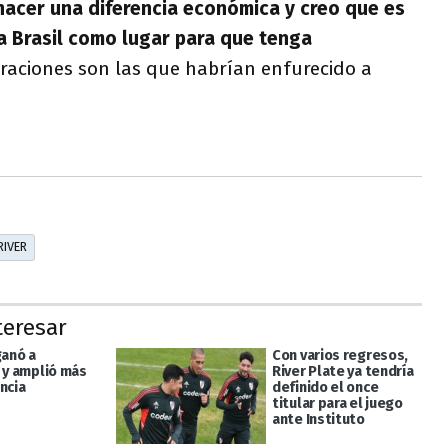
hacer una diferencia económica y creo que es
a Brasil como lugar para que tenga
araciones son las que habrían enfurecido a
RIVER
teresar
ganó a
Con varios regresos,
o y amplió más
River Plate ya tendría
ncia
definido el once
titular para el juego
ante Instituto