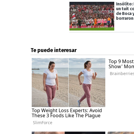
Insólito:
un tuit c
de Boca y
borraron