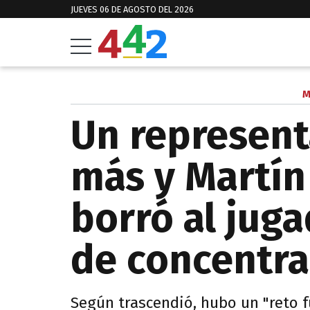
JUEVES 06 DE AGOSTO DEL 2026
M
Un represent
más y Martín
borró al juga
de concentr
Según trascendió, hubo un "reto f