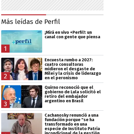
Más leídas de Perfil
¡Mirá en vivo +Perfil!: un
canal con gente que piensa
1
Encuesta rumbo a 2027:
cuatro consultoras
midieron el desgaste de
Milei y la crisis de liderazgo
2
en el peronismo
Quirno reconoció que el
gobierno de Lula solicitó el
retiro del embajador
argentino en Brasil
3
Cachanosky renunció a una
fundación porque "se ha
transformado en una
especie de Instituto Patria
incondicional de la gestión