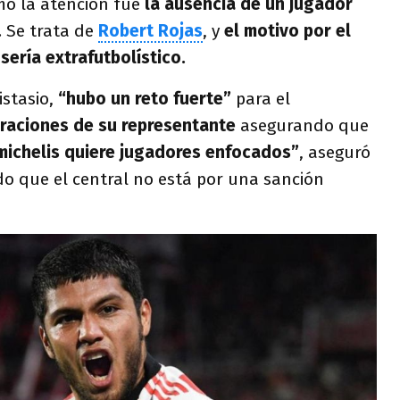
ó la atención fue
la ausencia de un jugador
.
Se trata de
Robert Rojas
, y
el motivo por el
ería extrafutbolístico.
stasio,
“hubo un reto fuerte”
para el
raciones de su representante
asegurando que
ichelis quiere jugadores enfocados”
, aseguró
do que el central no está por una sanción