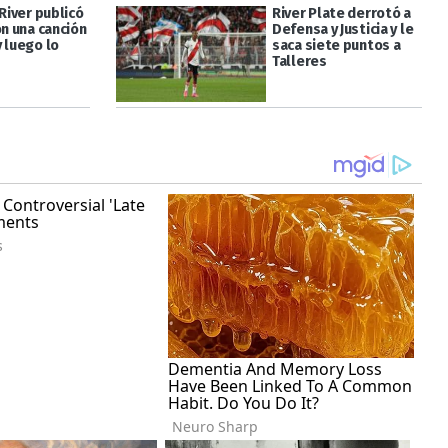
 River publicó
River Plate derrotó a
on una canción
Defensa y Justicia y le
 luego lo
saca siete puntos a
Talleres