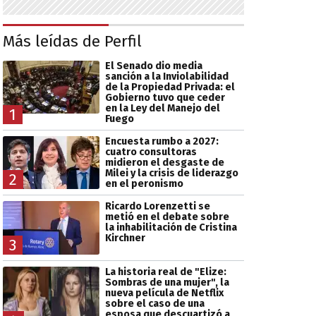
Más leídas de Perfil
El Senado dio media
sanción a la Inviolabilidad
de la Propiedad Privada: el
Gobierno tuvo que ceder
en la Ley del Manejo del
1
Fuego
Encuesta rumbo a 2027:
cuatro consultoras
midieron el desgaste de
Milei y la crisis de liderazgo
2
en el peronismo
Ricardo Lorenzetti se
metió en el debate sobre
la inhabilitación de Cristina
Kirchner
3
La historia real de "Elize:
Sombras de una mujer", la
nueva película de Netflix
sobre el caso de una
esposa que descuartizó a