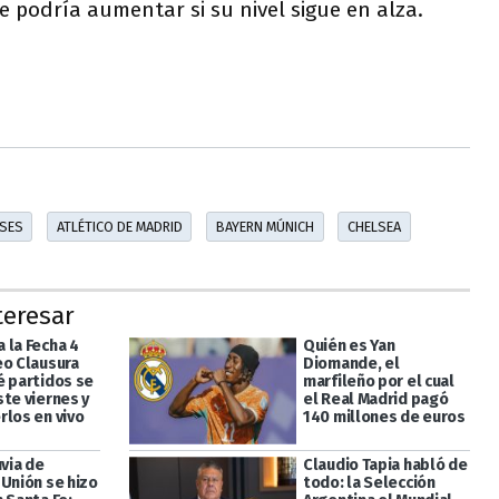
ue podría aumentar si su nivel sigue en alza.
ASES
ATLÉTICO DE MADRID
BAYERN MÚNICH
CHELSEA
teresar
 la Fecha 4
Quién es Yan
eo Clausura
Diomande, el
é partidos se
marfileño por el cual
ste viernes y
el Real Madrid pagó
rlos en vivo
140 millones de euros
uvia de
Claudio Tapia habló de
 Unión se hizo
todo: la Selección