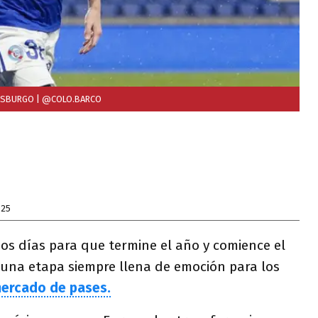
RASBURGO
| @COLO.BARCO
025
os días para que termine el año y comience el
á una etapa siempre llena de emoción para los
ercado de pases.