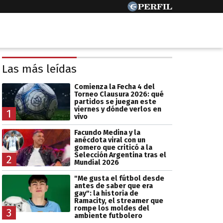
Las más leídas
Comienza la Fecha 4 del
Torneo Clausura 2026: qué
partidos se juegan este
viernes y dónde verlos en
1
vivo
Facundo Medina y la
anécdota viral con un
gomero que criticó a la
Selección Argentina tras el
2
Mundial 2026
"Me gusta el fútbol desde
antes de saber que era
gay": la historia de
Ramacity, el streamer que
rompe los moldes del
3
ambiente futbolero