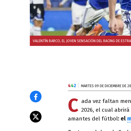
VALENTÍN BARCO, EL JOVEN SENSACIÓN DEL RACING DE EST
4
4
2
MARTES 09 DE DICIEMBRE DE 2
C
ada vez faltan men
2026, el cual abrir
amantes del fútbol
: el
m