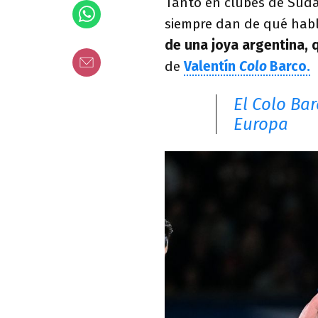
Tanto en clubes de Suda
siempre dan de qué habl
de una joya argentina, 
de
Valentín
Colo
Barco.
El Colo Ba
Europa