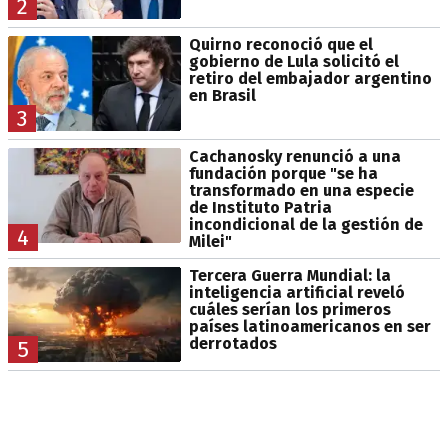
2
Quirno reconoció que el
gobierno de Lula solicitó el
retiro del embajador argentino
en Brasil
3
Cachanosky renunció a una
fundación porque "se ha
transformado en una especie
de Instituto Patria
incondicional de la gestión de
4
Milei"
Tercera Guerra Mundial: la
inteligencia artificial reveló
cuáles serían los primeros
países latinoamericanos en ser
derrotados
5