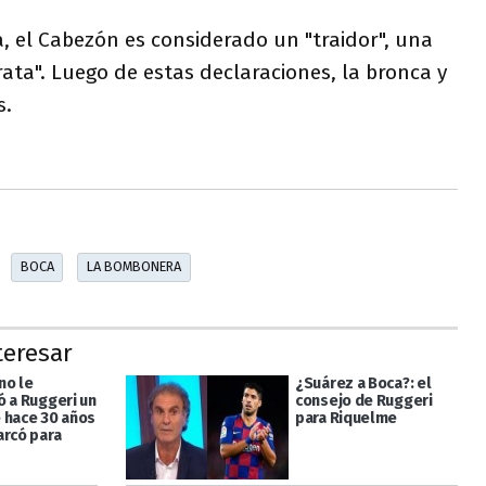
, el Cabezón es considerado un "traidor", una
ata". Luego de estas declaraciones, la bronca y
s.
BOCA
LA BOMBONERA
teresar
no le
¿Suárez a Boca?: el
ó a Ruggeri un
consejo de Ruggeri
 hace 30 años
para Riquelme
arcó para