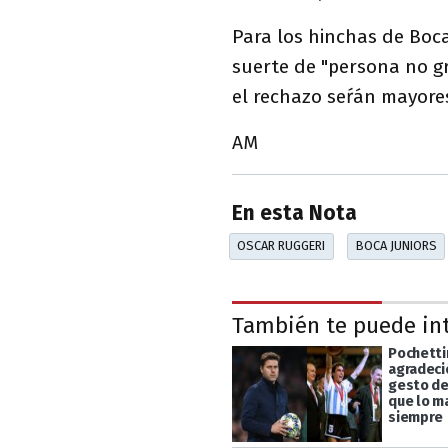
Para los hinchas de Boca
suerte de "persona no gr
el rechazo seŕán mayore
AM
En esta Nota
OSCAR RUGGERI
BOCA JUNIORS
También te puede in
Pochetti
agradeci
gesto de
que lo m
siempre