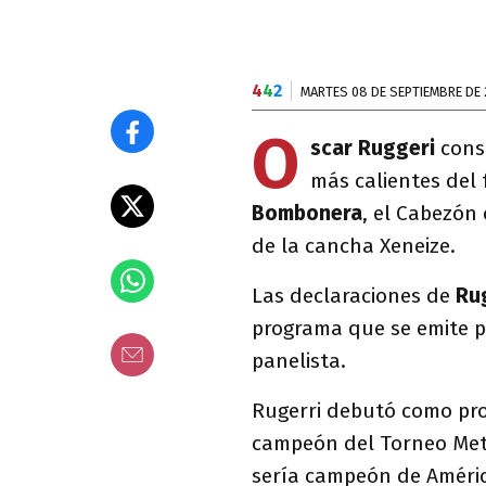
4
4
2
MARTES 08 DE SEPTIEMBRE DE
O
scar Ruggeri
consi
más calientes del
Bombonera
, el Cabezón 
de la cancha Xeneize.
Las declaraciones de
Ru
programa que se emite p
panelista.
Rugerri debutó como pro
campeón del Torneo Metr
sería campeón de Améric