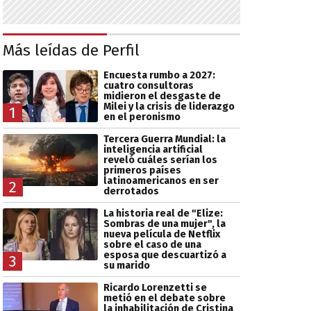
Más leídas de Perfil
Encuesta rumbo a 2027:
cuatro consultoras
midieron el desgaste de
Milei y la crisis de liderazgo
1
en el peronismo
Tercera Guerra Mundial: la
inteligencia artificial
reveló cuáles serían los
primeros países
latinoamericanos en ser
2
derrotados
La historia real de "Elize:
Sombras de una mujer", la
nueva película de Netflix
sobre el caso de una
esposa que descuartizó a
3
su marido
Ricardo Lorenzetti se
metió en el debate sobre
la inhabilitación de Cristina