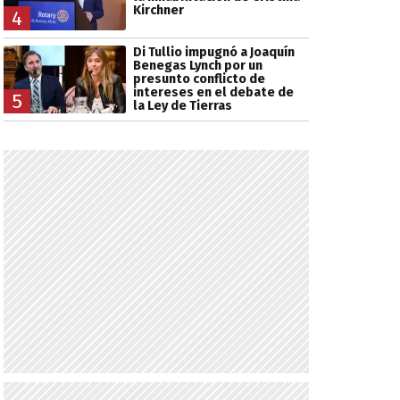
Kirchner
4
Di Tullio impugnó a Joaquín
Benegas Lynch por un
presunto conflicto de
intereses en el debate de
5
la Ley de Tierras