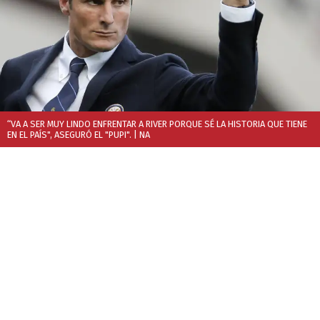
“VA A SER MUY LINDO ENFRENTAR A RIVER PORQUE SÉ LA HISTORIA QUE TIENE
EN EL PAÍS", ASEGURÓ EL "PUPI".
| NA