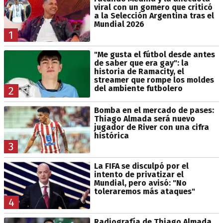
viral con un gomero que criticó
a la Selección Argentina tras el
Mundial 2026
1
"Me gusta el fútbol desde antes
de saber que era gay": la
historia de Ramacity, el
streamer que rompe los moldes
del ambiente futbolero
2
Bomba en el mercado de pases:
Thiago Almada será nuevo
jugador de River con una cifra
histórica
3
La FIFA se disculpó por el
intento de privatizar el
Mundial, pero avisó: "No
toleraremos más ataques"
4
Radiografía de Thiago Almada,