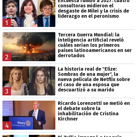
Encuesta rumbo a 2027: cuatro
consultoras midieron el
desgaste de Milei y la crisis de
liderazgo en el peronismo
1
Tercera Guerra Mundial: la
inteligencia artificial reveló
cuáles serían los primeros
países latinoamericanos en ser
derrotados
2
La historia real de "Elize:
Sombras de una mujer", la
nueva película de Netflix sobre
el caso de una esposa que
descuartizó a su marido
3
Ricardo Lorenzetti se metió en
el debate sobre la
inhabilitación de Cristina
Kirchner
4