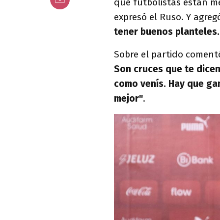
qué futbolistas están mej
expresó el Ruso. Y agreg
tener buenos planteles. 
Sobre el partido comentó
Son cruces que te dice
como venís. Hay que gan
mejor"
.