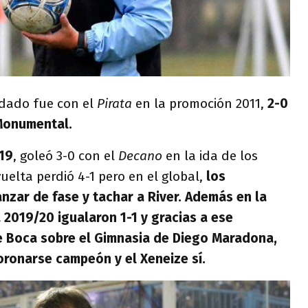
rdado fue con el
Pirata
en la promoción 2011,
2-0
 Monumental.
019
, goleó 3-0 con el
Decano
en la ida de los
vuelta perdió 4-1 pero en el global,
los
zar de fase y tachar a River. Además en la
 2019/20 igualaron 1-1 y gracias a ese
de Boca sobre el Gimnasia de Diego Maradona,
coronarse campeón y el Xeneize sí.