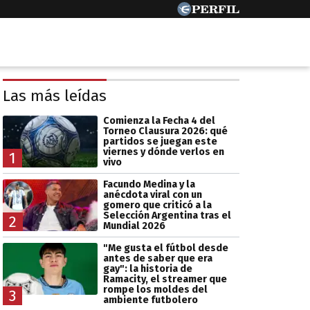
Las más leídas
Comienza la Fecha 4 del
Torneo Clausura 2026: qué
partidos se juegan este
viernes y dónde verlos en
1
vivo
Facundo Medina y la
anécdota viral con un
gomero que criticó a la
Selección Argentina tras el
2
Mundial 2026
"Me gusta el fútbol desde
antes de saber que era
gay": la historia de
Ramacity, el streamer que
rompe los moldes del
3
ambiente futbolero