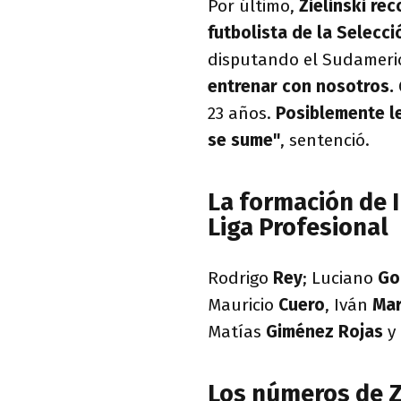
Por último,
Zielinski re
futbolista de la Selecc
disputando el Sudameric
entrenar con nosotros.
23 años.
Posiblemente l
se sume"
, sentenció.
La formación de I
Liga Profesional
Rodrigo
Rey
; Luciano
Go
Mauricio
Cuero
, Iván
Ma
Matías
Giménez Rojas
y
Los números de Zi