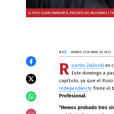
EL RUSO QUIERE AMARGAR EL PRESENTE DEL MILLONARIO
| TW
4
4
2
VIERNES 21 DE ABRIL DE 2023
R
icardo Zielisnki
es c
Este domingo a par
capítulo, ya que el
Rus
Independiente
frene el 
Profesional
.
"Hemos probado tres s