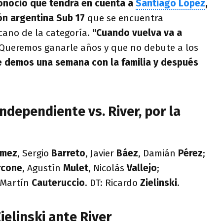
conoció que tendrá en cuenta a
Santiago López
,
ión argentina Sub 17
que se encuentra
ano de la categoría.
"Cuando vuelva va a
Queremos ganarle años y que no debute a los
e demos una semana con la familia y después
ndependiente vs. River, por la
mez
, Sergio
Barreto
, Javier
Báez
, Damián
Pérez
;
rcone
, Agustín
Mulet
, Nicolás
Vallejo
;
 Martín
Cauteruccio
. DT: Ricardo
Zielinski
.
elinski ante River