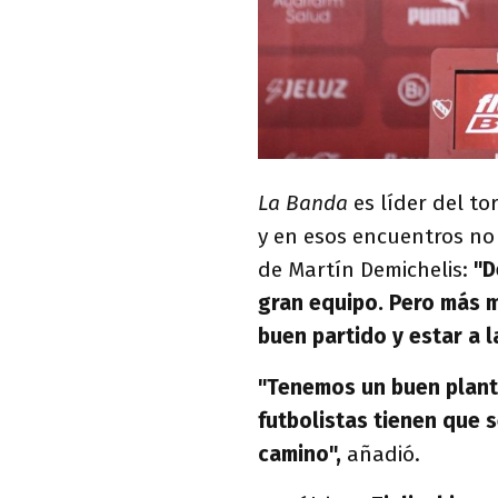
La Banda
es líder del to
y en esos encuentros no r
de Martín Demichelis:
"D
gran equipo. Pero más 
buen partido y estar a l
"Tenemos un buen plant
futbolistas tienen que 
camino",
añadió.