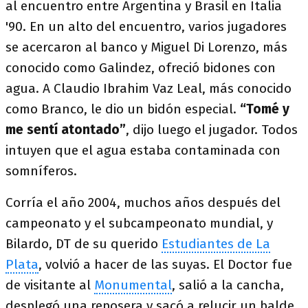
al encuentro entre Argentina y Brasil en Italia
'90. En un alto del encuentro, varios jugadores
se acercaron al banco y Miguel Di Lorenzo, más
conocido como Galindez, ofreció bidones con
agua. A Claudio Ibrahim Vaz Leal, más conocido
como Branco, le dio un bidón especial.
“Tomé y
me sentí atontado”
, dijo luego el jugador. Todos
intuyen que el agua estaba contaminada con
somníferos.
Corría el año 2004, muchos años después del
campeonato y el subcampeonato mundial, y
Bilardo, DT de su querido
Estudiantes de La
Plata
, volvió a hacer de las suyas. El Doctor fue
de visitante al
Monumental
, salió a la cancha,
desplegó una reposera y sacó a relucir un balde