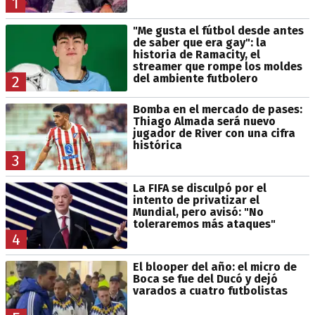
1
"Me gusta el fútbol desde antes
de saber que era gay": la
historia de Ramacity, el
streamer que rompe los moldes
del ambiente futbolero
2
Bomba en el mercado de pases:
Thiago Almada será nuevo
jugador de River con una cifra
histórica
3
La FIFA se disculpó por el
intento de privatizar el
Mundial, pero avisó: "No
toleraremos más ataques"
4
El blooper del año: el micro de
Boca se fue del Ducó y dejó
varados a cuatro futbolistas