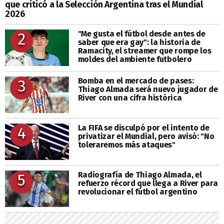
que criticó a la Selección Argentina tras el Mundial
2026
"Me gusta el fútbol desde antes de
2
saber que era gay": la historia de
Ramacity, el streamer que rompe los
moldes del ambiente futbolero
Bomba en el mercado de pases:
3
Thiago Almada será nuevo jugador de
River con una cifra histórica
La FIFA se disculpó por el intento de
4
privatizar el Mundial, pero avisó: "No
toleraremos más ataques"
Radiografía de Thiago Almada, el
5
refuerzo récord que llega a River para
revolucionar el fútbol argentino