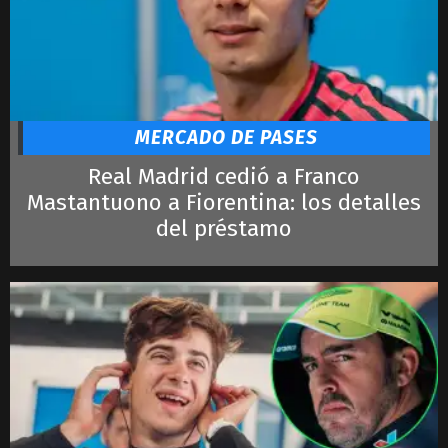
Alcaraz
Djokovic
Ronaldo
Lautaro
LeBron James
MERCADO DE PASES
Real Madrid cedió a Franco
Mastantuono a Fiorentina: los detalles
del préstamo