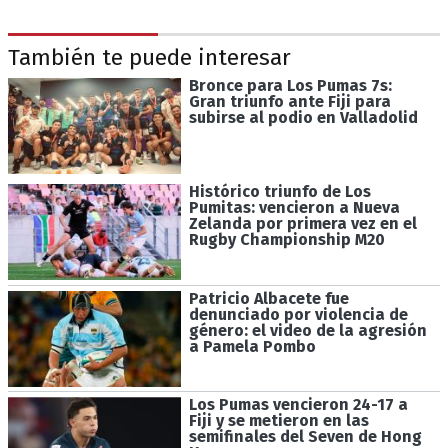
También te puede interesar
Bronce para Los Pumas 7s:
Gran triunfo ante Fiji para
subirse al podio en Valladolid
Histórico triunfo de Los
Pumitas: vencieron a Nueva
Zelanda por primera vez en el
Rugby Championship M20
Patricio Albacete fue
denunciado por violencia de
género: el video de la agresión
a Pamela Pombo
Los Pumas vencieron 24-17 a
Fiji y se metieron en las
semifinales del Seven de Hong