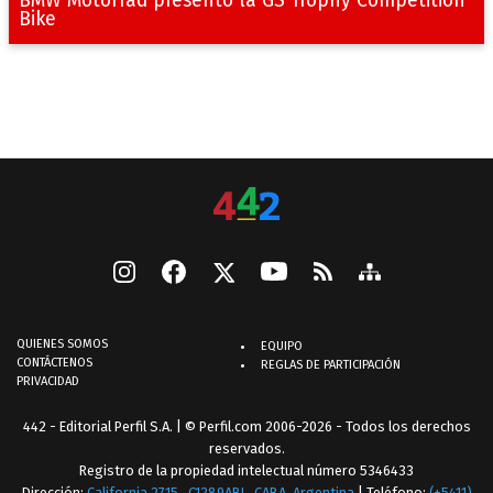
BMW Motorrad presentó la GS Trophy Competition
Bike
QUIENES SOMOS
EQUIPO
CONTÁCTENOS
REGLAS DE PARTICIPACIÓN
PRIVACIDAD
442 - Editorial Perfil S.A.
| © Perfil.com 2006-2026 - Todos los derechos
reservados.
Registro de la propiedad intelectual número 5346433
Dirección:
California 2715
,
C1289ABI
,
CABA, Argentina
| Teléfono:
(+5411)