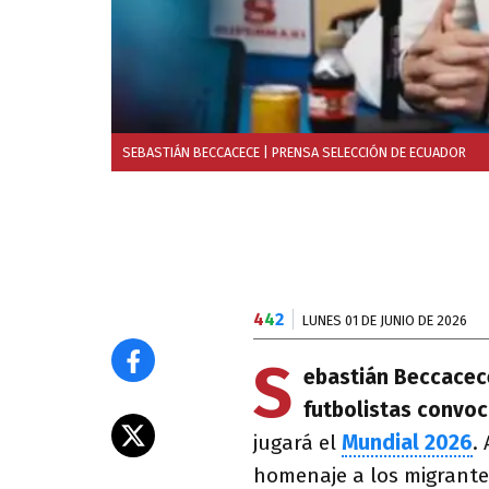
SEBASTIÁN BECCACECE
| PRENSA SELECCIÓN DE ECUADOR
4
4
2
LUNES 01 DE JUNIO DE 2026
S
ebastián Beccacec
futbolistas convo
jugará el
Mundial 2026
.
homenaje a los migrantes