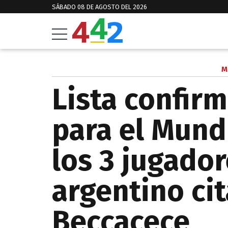
SÁBADO 08 DE AGOSTO DEL 2026
M
Lista confir
para el Mund
los 3 jugador
argentino ci
Beccacece