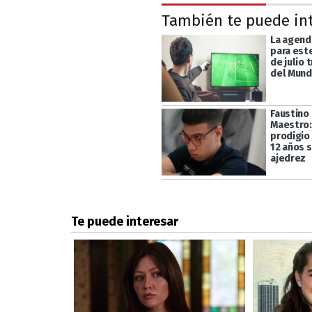
También te puede in
La agend
para est
de julio 
del Mund
Faustino
Maestro:
prodigio
12 años 
ajedrez