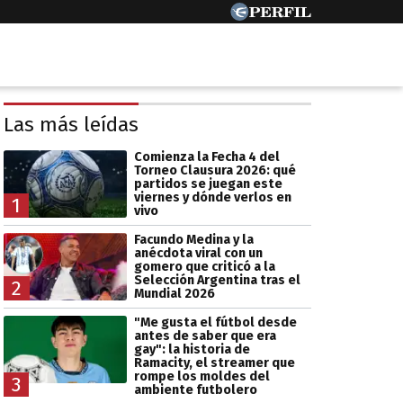
Las más leídas
Comienza la Fecha 4 del
Torneo Clausura 2026: qué
partidos se juegan este
viernes y dónde verlos en
1
vivo
Facundo Medina y la
anécdota viral con un
gomero que criticó a la
Selección Argentina tras el
2
Mundial 2026
"Me gusta el fútbol desde
antes de saber que era
gay": la historia de
Ramacity, el streamer que
rompe los moldes del
3
ambiente futbolero