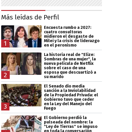
Más leídas de Perfil
Encuesta rumbo a 2027:
cuatro consultoras
midieron el desgaste de
Milei y la crisis de liderazgo
1
en el peronismo
La historia real de "Elize:
Sombras de una mujer", la
nueva película de Netflix
sobre el caso de una
esposa que descuartizó a
2
su marido
El Senado dio media
sanción a la Inviolabilidad
de la Propiedad Privada: el
Gobierno tuvo que ceder
en la Ley del Manejo del
3
Fuego
El Gobierno perdió la
pulseada del nombre: la
"Ley de Tierras" se impuso
en toda la conversación