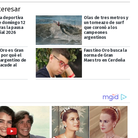
teresar
a deportiva
Olas de tres metros y
e domingo 12
un torneazo de surf
tras la pausa
que coronó a los
ial 2026
campeones
argentinos
 Oro es Gran
Faustino Oro busca la
 por qué el
norma de Gran
 argentino de
Maestro en Cerdeña
sacude al