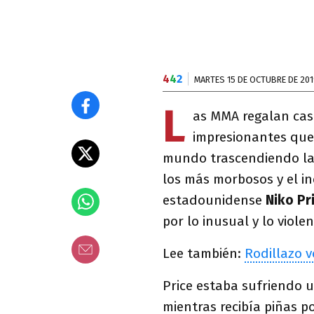
4
4
2
MARTES 15 DE OCTUBRE DE 201
L
as MMA regalan cas
impresionantes que 
mundo trascendiendo la 
los más morbosos y el i
estadounidense
Niko Pr
por lo inusual y lo violen
Lee también:
Rodillazo 
Price estaba sufriendo 
mientras recibía piñas p