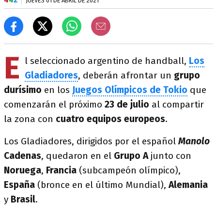
JUEVES 01 DE ABRIL DE 2021
E
l seleccionado argentino de handball,
Los
Gladiadores
, deberán afrontar un
grupo
durísimo
en los
Juegos Olímpicos de Tokio
que
comenzarán el próximo
23 de julio
al compartir
la zona con
cuatro equipos europeos
.
Los Gladiadores, dirigidos por el español
Manolo
Cadenas
, quedaron en el
Grupo A
junto con
Noruega
,
Francia
(subcampeón olímpico),
España
(bronce en el último Mundial),
Alemania
y
Brasil
.