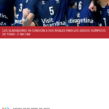
LOS GLADIADORES YA CONOCEN A SUS RIVALES PARA LOS JUEGOS OLÍMPICOS
DE TOKIO. // NA
| NA
4
4
2