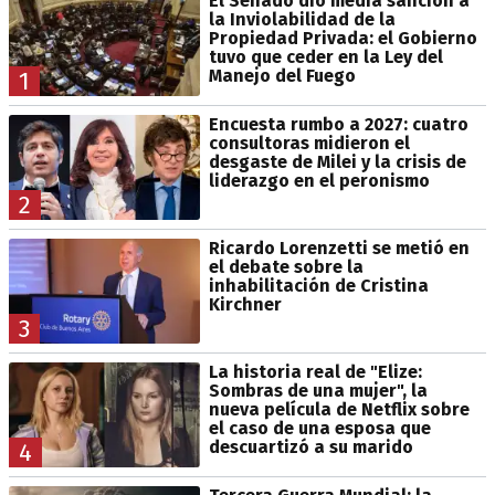
El Senado dio media sanción a
la Inviolabilidad de la
Propiedad Privada: el Gobierno
tuvo que ceder en la Ley del
Manejo del Fuego
1
Encuesta rumbo a 2027: cuatro
consultoras midieron el
desgaste de Milei y la crisis de
liderazgo en el peronismo
2
Ricardo Lorenzetti se metió en
el debate sobre la
inhabilitación de Cristina
Kirchner
3
La historia real de "Elize:
Sombras de una mujer", la
nueva película de Netflix sobre
el caso de una esposa que
descuartizó a su marido
4