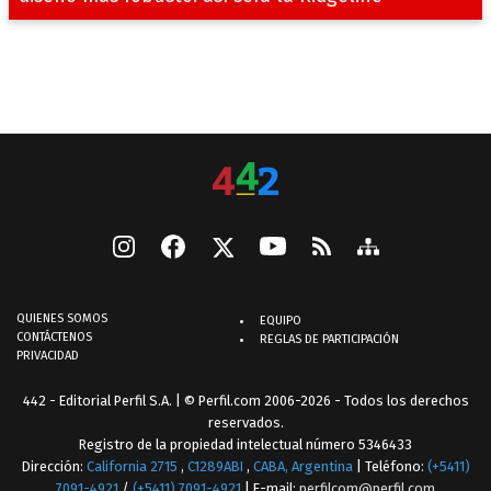
QUIENES SOMOS
EQUIPO
CONTÁCTENOS
REGLAS DE PARTICIPACIÓN
PRIVACIDAD
442 - Editorial Perfil S.A.
| © Perfil.com 2006-2026 - Todos los derechos
reservados.
Registro de la propiedad intelectual número 5346433
Dirección:
California 2715
,
C1289ABI
,
CABA, Argentina
| Teléfono:
(+5411)
7091-4921
/
(+5411) 7091-4921
| E-mail:
perfilcom@perfil.com