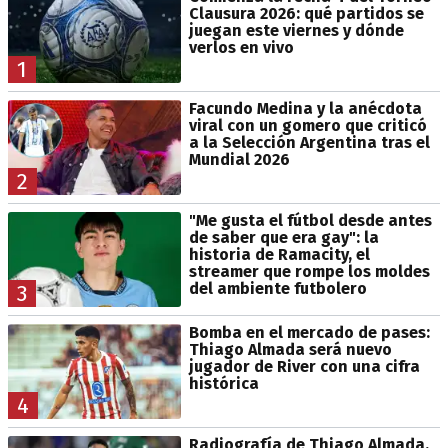
Clausura 2026: qué partidos se
juegan este viernes y dónde
verlos en vivo
1
Facundo Medina y la anécdota
viral con un gomero que criticó
a la Selección Argentina tras el
Mundial 2026
2
"Me gusta el fútbol desde antes
de saber que era gay": la
historia de Ramacity, el
streamer que rompe los moldes
del ambiente futbolero
3
Bomba en el mercado de pases:
Thiago Almada será nuevo
jugador de River con una cifra
histórica
4
Radiografía de Thiago Almada,