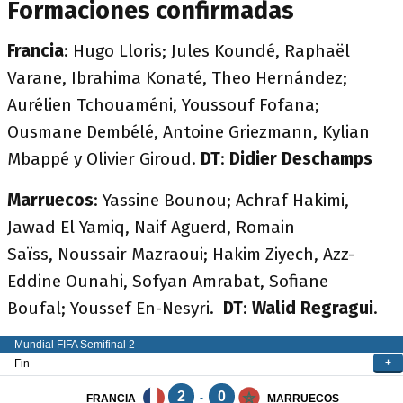
Formaciones confirmadas
Francia
: Hugo Lloris; Jules Koundé, Raphaël
Varane, Ibrahima Konaté, Theo Hernández;
Aurélien Tchouaméni, Youssouf Fofana;
Ousmane Dembélé, Antoine Griezmann, Kylian
Mbappé y Olivier Giroud.
DT
:
Didier Deschamps
Marruecos
: Yassine Bounou; Achraf Hakimi,
Jawad El Yamiq, Naif Aguerd, Romain
Saïss, Noussair Mazraoui; Hakim Ziyech, Azz-
Eddine Ounahi, Sofyan Amrabat, Sofiane
Boufal; Youssef En-Nesyri.
DT
:
Walid Regragui
.