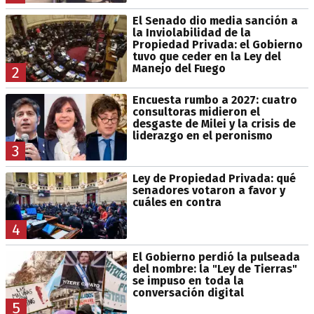
El Senado dio media sanción a
la Inviolabilidad de la
Propiedad Privada: el Gobierno
tuvo que ceder en la Ley del
Manejo del Fuego
2
Encuesta rumbo a 2027: cuatro
consultoras midieron el
desgaste de Milei y la crisis de
liderazgo en el peronismo
3
Ley de Propiedad Privada: qué
senadores votaron a favor y
cuáles en contra
4
El Gobierno perdió la pulseada
del nombre: la "Ley de Tierras"
se impuso en toda la
conversación digital
5