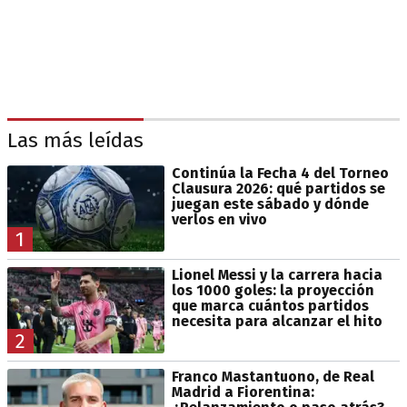
Las más leídas
Continúa la Fecha 4 del Torneo
Clausura 2026: qué partidos se
juegan este sábado y dónde
verlos en vivo
1
Lionel Messi y la carrera hacia
los 1000 goles: la proyección
que marca cuántos partidos
necesita para alcanzar el hito
2
Franco Mastantuono, de Real
Madrid a Fiorentina: