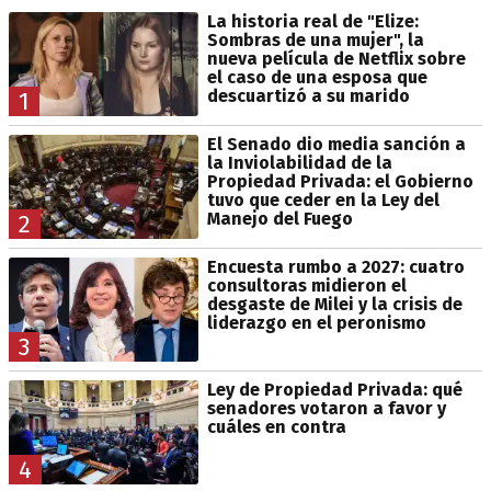
La historia real de "Elize:
Sombras de una mujer", la
nueva película de Netflix sobre
el caso de una esposa que
descuartizó a su marido
1
El Senado dio media sanción a
la Inviolabilidad de la
Propiedad Privada: el Gobierno
tuvo que ceder en la Ley del
Manejo del Fuego
2
Encuesta rumbo a 2027: cuatro
consultoras midieron el
desgaste de Milei y la crisis de
liderazgo en el peronismo
3
Ley de Propiedad Privada: qué
senadores votaron a favor y
cuáles en contra
4