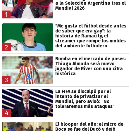
a la Selección Argentina tras el
Mundial 2026
1
"Me gusta el fútbol desde antes
de saber que era gay": la
historia de Ramacity, el
streamer que rompe los moldes
del ambiente futbolero
2
Bomba en el mercado de pases:
Thiago Almada será nuevo
jugador de River con una cifra
histórica
3
La FIFA se disculpó por el
intento de privatizar el
Mundial, pero avisó: "No
toleraremos más ataques"
4
El blooper del año: el micro de
Boca se fue del Ducó y dejó