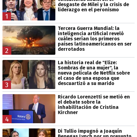
desgaste de Milei y la crisis de
liderazgo en el peronismo
1
Tercera Guerra Mundial: la
inteligencia artificial reveló
cuáles serían los primeros
países latinoamericanos en ser
derrotados
2
La historia real de "Elize:
Sombras de una mujer", la
nueva película de Netflix sobre
el caso de una esposa que
descuartizó a su marido
3
Ricardo Lorenzetti se metió en
el debate sobre la
inhabilitación de Cristina
Kirchner
4
Di Tullio impugnó a Joaquín
Benegas Lynch por un presunto