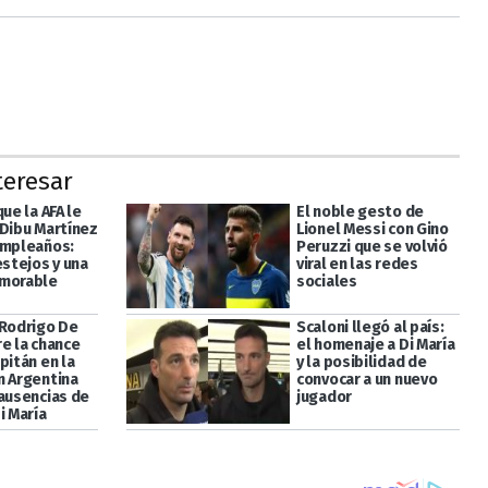
teresar
que la AFA le
El noble gesto de
 Dibu Martínez
Lionel Messi con Gino
umpleaños:
Peruzzi que se volvió
estejos y una
viral en las redes
emorable
sociales
 Rodrigo De
Scaloni llegó al país:
re la chance
el homenaje a Di María
pitán en la
y la posibilidad de
n Argentina
convocar a un nuevo
 ausencias de
jugador
i María