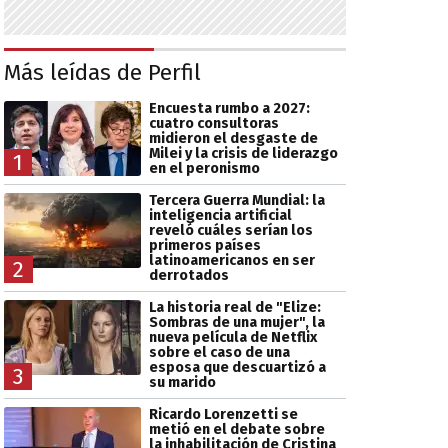
Más leídas de Perfil
Encuesta rumbo a 2027:
cuatro consultoras
midieron el desgaste de
Milei y la crisis de liderazgo
1
en el peronismo
Tercera Guerra Mundial: la
inteligencia artificial
reveló cuáles serían los
primeros países
latinoamericanos en ser
2
derrotados
La historia real de "Elize:
Sombras de una mujer", la
nueva película de Netflix
sobre el caso de una
esposa que descuartizó a
3
su marido
Ricardo Lorenzetti se
metió en el debate sobre
la inhabilitación de Cristina