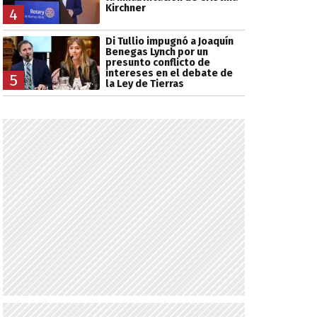
Kirchner
4
Di Tullio impugnó a Joaquín
Benegas Lynch por un
presunto conflicto de
intereses en el debate de
5
la Ley de Tierras