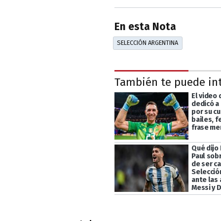
En esta Nota
SELECCIÓN ARGENTINA
También te puede in
El video 
dedicó a
por su c
bailes, f
frase m
Qué dijo
Paul sob
de ser ca
Selecció
ante las
Messi y D