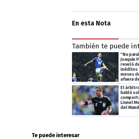
En esta Nota
También te puede in
"No parab
Joaquín P
reveló d
inéditos 
meses d
afuera d
El árbitr
habló so
comport
Lionel Me
del Mund