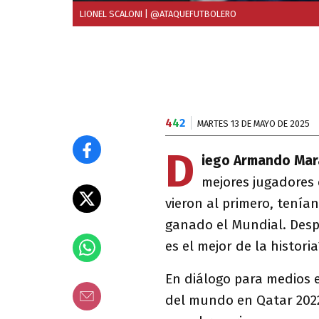
LIONEL SCALONI
| @ATAQUEFUTBOLERO
4
4
2
MARTES 13 DE MAYO DE 2025
D
iego Armando Ma
mejores jugadores 
vieron al primero, tení
ganado el Mundial. Desp
es el mejor de la histori
En diálogo para medios 
del mundo en Qatar 2022