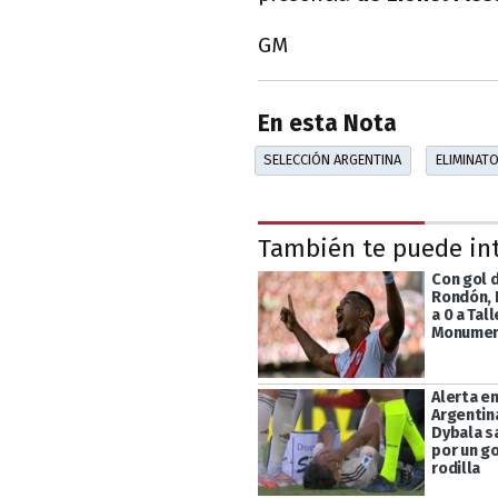
GM
En esta Nota
SELECCIÓN ARGENTINA
ELIMINAT
También te puede in
Con gol 
Rondón, R
a 0 a Tal
Monumen
Alerta en
Argentin
Dybala s
por un go
rodilla