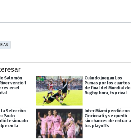
ORIAS
teresar
de Salomón
Cuándo juegan Los
iver venció 1
Pumas por los cuartos
leres en el
de final del Mundial de
tal
Rugby: hora, tv y rival
 la Selección
Inter Miami perdió con
a: Paulo
Cincinnati y se quedó
alió lesionado
sin chances de entrar a
lpe en la
los playoffs