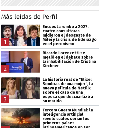
Más leídas de Perfil
Encuesta rumbo a 2027:
cuatro consultoras
midieron el desgaste de
Milei y la crisis de liderazgo
1
en el peronismo
Ricardo Lorenzetti se
metió en el debate sobre
la inhabilitación de Cristina
Kirchner
2
La historia real de "Elize:
Sombras de una mujer", la
nueva película de Netflix
sobre el caso de una
esposa que descuartizó a
3
su marido
Tercera Guerra Mundial: la
inteligencia artificial
reveló cuáles serían los
primeros países
latinoamericanos en ser