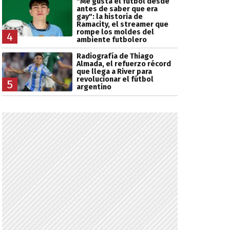
"Me gusta el fútbol desde
antes de saber que era
gay": la historia de
Ramacity, el streamer que
rompe los moldes del
4
ambiente futbolero
Radiografía de Thiago
Almada, el refuerzo récord
que llega a River para
revolucionar el fútbol
5
argentino