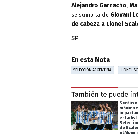
Alejandro Garnacho
,
Ma
se suma la de
Giovani L
de cabeza a Lionel Scal
SP
En esta Nota
SELECCIÓN ARGENTINA
LIONEL S
También te puede in
Sentirse
máxima e
impacta
estadísti
Selecció
de Scalo
el Monu