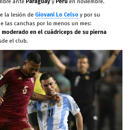
embre ante
Paraguay
y
Perú
en noviembre.
e la lesión de
Giovani Lo Celso
y por su
de las canchas por lo menos un mes:
 moderado en el cuádriceps de su pierna
sde el club.