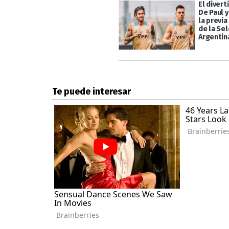
El divert
De Paul y
la previa
de la Sel
Argentina