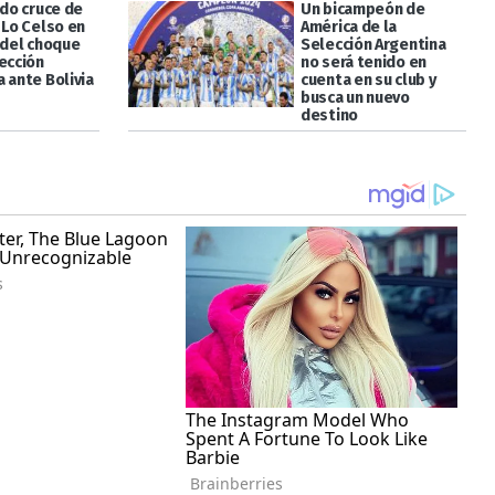
ido cruce de
Un bicampeón de
 Lo Celso en
América de la
 del choque
Selección Argentina
ección
no será tenido en
 ante Bolivia
cuenta en su club y
busca un nuevo
destino