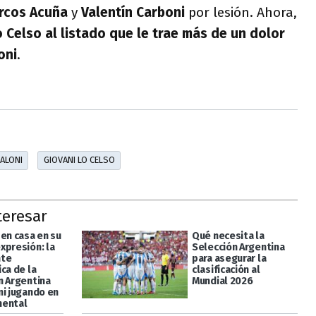
rcos Acuña
y
Valentín Carboni
por lesión. Ahora,
o
Celso al listado que le trae más de un dolor
oni
.
CALONI
GIOVANI LO CELSO
teresar
 en casa en su
Qué necesita la
xpresión: la
Selección Argentina
nte
para asegurar la
ca de la
clasificación al
n Argentina
Mundial 2026
ni jugando en
mental