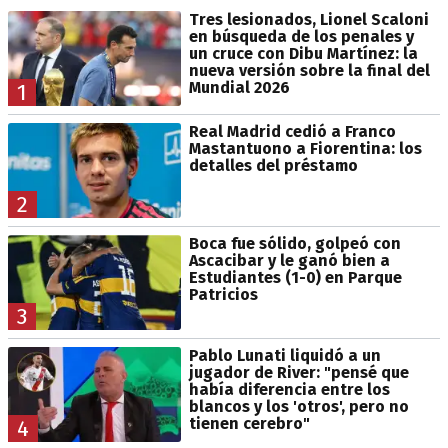
Tres lesionados, Lionel Scaloni
en búsqueda de los penales y
un cruce con Dibu Martínez: la
nueva versión sobre la final del
Mundial 2026
1
Real Madrid cedió a Franco
Mastantuono a Fiorentina: los
detalles del préstamo
2
Boca fue sólido, golpeó con
Ascacibar y le ganó bien a
Estudiantes (1-0) en Parque
Patricios
3
Pablo Lunati liquidó a un
jugador de River: "pensé que
había diferencia entre los
blancos y los 'otros', pero no
tienen cerebro"
4