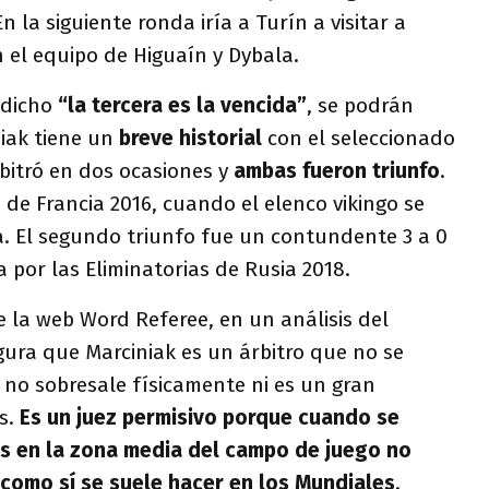
 la siguiente ronda iría a Turín a visitar a
n el equipo de Higuaín y Dybala.
 dicho
“la tercera es la vencida”
, se podrán
iak tiene un
breve historial
con el seleccionado
rbitró en dos ocasiones y
ambas fueron triunfo
.
o de Francia 2016, cuando el elenco vikingo se
a. El segundo triunfo fue un contundente 3 a 0
a por las Eliminatorias de Rusia 2018.
 la web Word Referee, en un análisis del
gura que Marciniak es un árbitro que no se
e no sobresale físicamente ni es un gran
s.
Es un juez permisivo porque cuando se
 en la zona media del campo de juego no
 como sí se suele hacer en los Mundiales
.