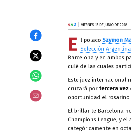
4
4
2
VIERNES 15 DE JUNIO DE 2018
E
l polaco
Szymon Ma
Selección Argentina
Barcelona y en ambos pa
culé de las cuales parti
Este juez internacional 
cruzará por
tercera vez
oportunidad el rosarino 
El brillante Barcelona 
Champions League, y el 
categóricamente en octav