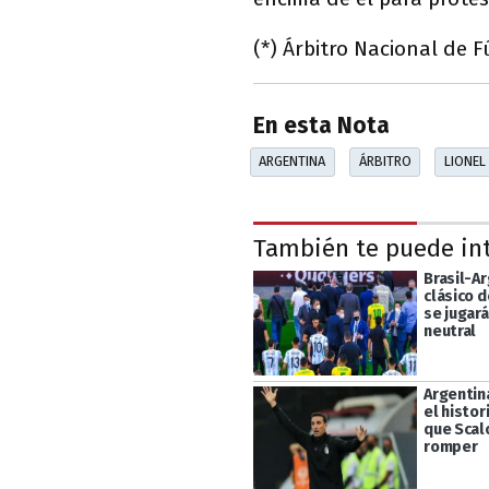
(*) Árbitro Nacional de F
En esta Nota
ARGENTINA
ÁRBITRO
LIONEL
También te puede in
Brasil-Ar
clásico 
se jugar
neutral
Argentin
el histori
que Scal
romper