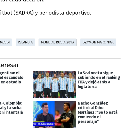
útbol (SADRA) y periodista deportivo.
 MESSI
ISLANDIA
MUNDIAL RUSIA 2018
SZYMON MARCINIAK
teresar
gentina: el
La Scaloneta sigue
del escándalo
subiendo en el ranking
á en estadio
FIFA y dejó atrás a
Inglaterra
a-Colombia:
Nacho González
al y la racha
criticó al Dibu
oni intentará
Martínez: "Se lo está
comiendo el
personaje"