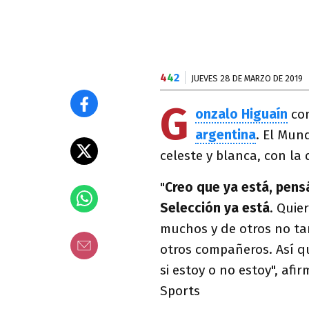
4
4
2
JUEVES 28 DE MARZO DE 2019
G
onzalo Higuaín
con
argentina
. El Mun
celeste y blanca, con la
"
Creo que ya está, pens
Selección ya está
. Quie
muchos y de otros no tan
otros compañeros. Así q
si estoy o no estoy", af
Sports