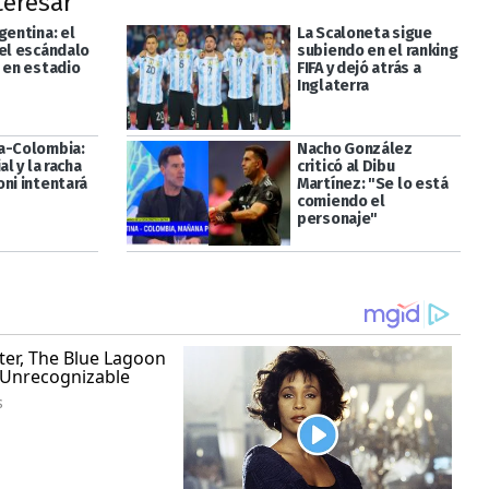
teresar
gentina: el
La Scaloneta sigue
del escándalo
subiendo en el ranking
á en estadio
FIFA y dejó atrás a
Inglaterra
a-Colombia:
Nacho González
al y la racha
criticó al Dibu
oni intentará
Martínez: "Se lo está
comiendo el
personaje"