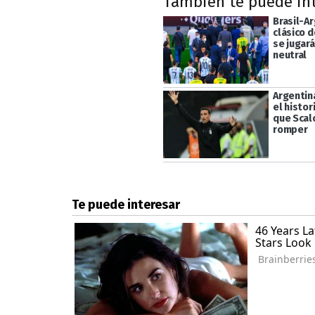
También te puede in
Brasil-Ar
clásico 
se jugar
neutral
Argentin
el histori
que Scal
romper