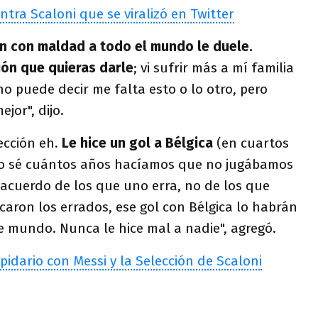
ntra Scaloni que se viralizó en Twitter
an con maldad a todo el mundo le duele.
ión que quieras darle
; vi sufrir más a mí familia
 puede decir me falta esto o lo otro, pero
jor", dijo.
ección eh.
Le hice un gol a Bélgica
(en cuartos
no sé cuántos años hacíamos que no jugábamos
e acuerdo de los que uno erra, no de los que
icaron los errados, ese gol con Bélgica lo habrán
te mundo. Nunca le hice mal a nadie", agregó.
pidario con Messi y la Selección de Scaloni