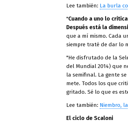
Lee también:
La burla co
"
Cuando a uno lo critic
Después está la dimens
que a mí mismo. Cada uno
siempre traté de dar lo me
"He disfrutado de la Sel
del Mundial 2014) que 
la semifinal. La gente s
mete. Todos los que crit
gritado. Sé lo que es es
Lee también:
Niembro, la
El ciclo de Scaloni