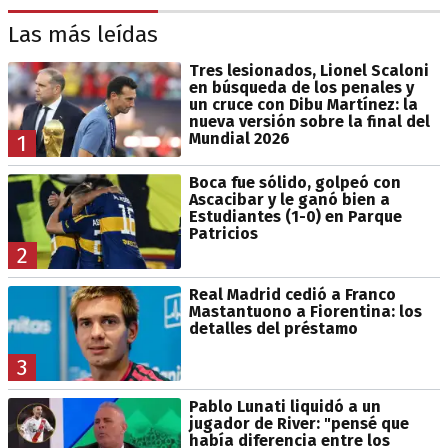
Las más leídas
Tres lesionados, Lionel Scaloni
en búsqueda de los penales y
un cruce con Dibu Martínez: la
nueva versión sobre la final del
Mundial 2026
1
Boca fue sólido, golpeó con
Ascacibar y le ganó bien a
Estudiantes (1-0) en Parque
Patricios
2
Real Madrid cedió a Franco
Mastantuono a Fiorentina: los
detalles del préstamo
3
Pablo Lunati liquidó a un
jugador de River: "pensé que
había diferencia entre los