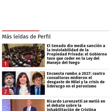
Más leídas de Perfil
El Senado dio media sanción a
la Inviolabilidad de la
Propiedad Privada: el Gobierno
tuvo que ceder en la Ley del
Manejo del Fuego
1
Encuesta rumbo a 2027: cuatro
consultoras midieron el
desgaste de Milei y la crisis de
liderazgo en el peronismo
2
Ricardo Lorenzetti se metió en
el debate sobre la
inhabilitación de Cristina