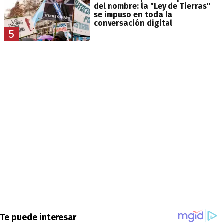
del nombre: la "Ley de Tierras"
se impuso en toda la
conversación digital
5