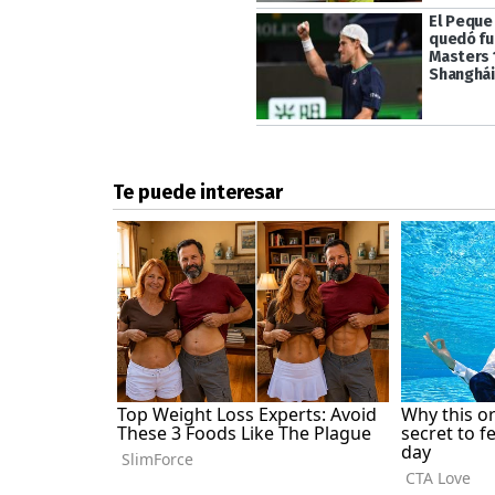
El Peque
quedó fu
Masters 
Shanghái