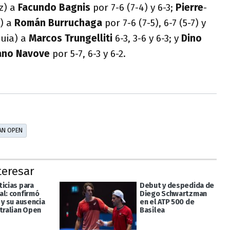
z) a
Facundo Bagnis
por 7-6 (7-4) y 6-3;
Pierre
-
a) a
Román Burruchaga
por 7-6 (7-5), 6-7 (5-7) y
quia) a
Marcos Trungelliti
6-3, 3-6 y 6-3; y
Dino
ano Navove
por 5-7, 6-3 y 6-2.
AN OPEN
teresar
icias para
Debut y despedida de
al: confirmó
Diego Schwartzman
 y su ausencia
en el ATP 500 de
stralian Open
Basilea