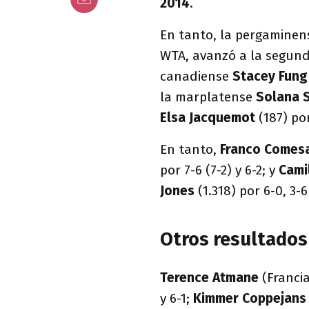
2014
.
En tanto, la pergamine
WTA, avanzó a la segunda
canadiense
Stacey Fun
la marplatense
Solana 
Elsa Jacquemot
(187) po
En tanto,
Franco Comes
por 7-6 (7-2) y 6-2; y
Cami
Jones
(1.318) por 6-0, 3-6
Otros resultados 
Terence Atmane
(Franci
y 6-1;
Kimmer Coppejan