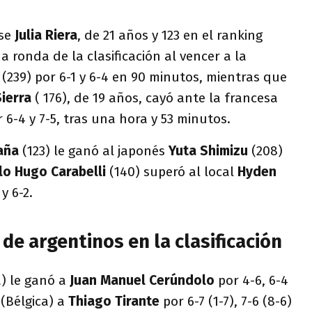
nse
Julia Riera
, de 21 años y 123 en el ranking
 ronda de la clasificación al vencer a la
g
(239) por 6-1 y 6-4 en 90 minutos, mientras que
Sierra
( 176), de 19 años, cayó ante la francesa
r 6-4 y 7-5, tras una hora y 53 minutos.
aña
(123) le ganó al japonés
Yuta
Shimizu
(208)
lo Hugo Carabelli
(140) superó al local
Hyden
 y 6-2.
de argentinos en la clasificación
a) le ganó a
Juan Manuel
Cerúndolo
por 4-6, 6-4
s
(Bélgica) a
Thiago Tirante
por 6-7 (1-7), 7-6 (8-6)