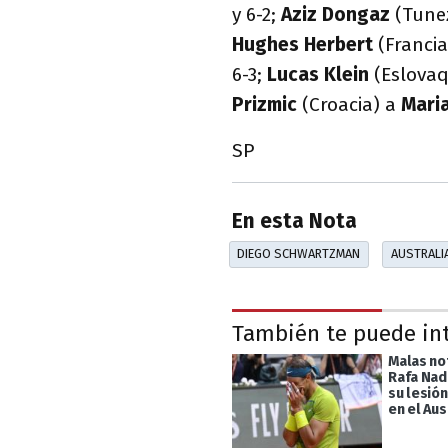
y 6-2;
Aziz Dongaz
(Tune
Hughes Herbert
(Franci
6-3;
Lucas
Klein
(Eslova
Prizmic
(Croacia) a
Mari
SP
En esta Nota
DIEGO SCHWARTZMAN
AUSTRALI
También te puede in
Malas not
Rafa Nad
su lesión
en el Au