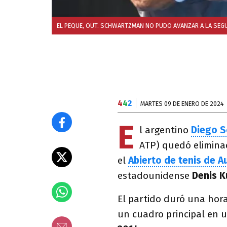
EL PEQUE, OUT. SCHWARTZMAN NO PUDO AVANZAR A LA SEG
4
4
2
MARTES 09 DE ENERO DE 2024
E
l argentino
Diego 
ATP) quedó eliminad
el
Abierto de tenis
de Au
estadounidense
Denis 
El partido duró una hor
un cuadro principal en 