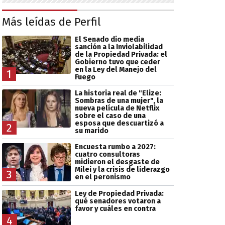
Más leídas de Perfil
El Senado dio media
sanción a la Inviolabilidad
de la Propiedad Privada: el
Gobierno tuvo que ceder
en la Ley del Manejo del
1
Fuego
La historia real de "Elize:
Sombras de una mujer", la
nueva película de Netflix
sobre el caso de una
esposa que descuartizó a
2
su marido
Encuesta rumbo a 2027:
cuatro consultoras
midieron el desgaste de
Milei y la crisis de liderazgo
3
en el peronismo
Ley de Propiedad Privada:
qué senadores votaron a
favor y cuáles en contra
4