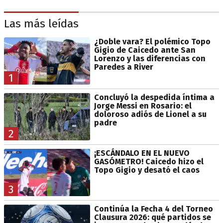
Las más leídas
¿Doble vara? El polémico Topo
Gigio de Caicedo ante San
Lorenzo y las diferencias con
Paredes a River
1
Concluyó la despedida íntima a
Jorge Messi en Rosario: el
doloroso adiós de Lionel a su
padre
2
¡ESCÁNDALO EN EL NUEVO
GASÓMETRO! Caicedo hizo el
Topo Gigio y desató el caos
3
Continúa la Fecha 4 del Torneo
Clausura 2026: qué partidos se