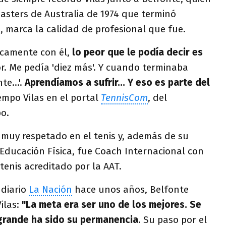
sters de Australia de 1974 que terminó
 marca la calidad de profesional que fue.
icamente con él,
lo peor que le podía decir es
or. Me pedía 'diez más'. Y cuando terminaba
e...'.
Aprendíamos a sufrir... Y eso es parte del
iempo Vilas en el portal
TennisCom
, del
o.
muy respetado en el tenis y, además de su
Educación Física, fue Coach Internacional con
 tenis acreditado por la AAT.
 diario
La Nación
hace unos años, Belfonte
ilas:
"La meta era ser uno de los mejores. Se
 grande ha sido su permanencia
. Su paso por el