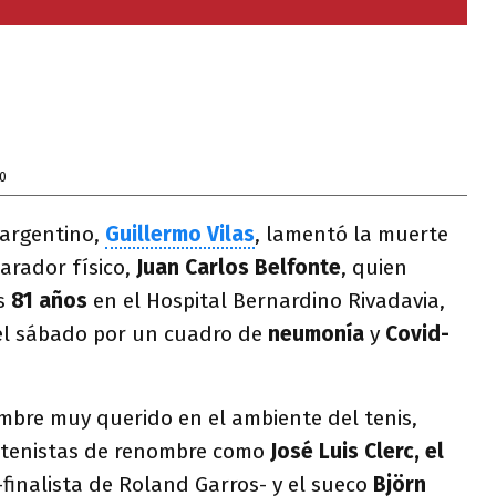
0
 argentino,
Guillermo Vilas
, lamentó la muerte
parador físico,
Juan Carlos Belfonte
, quien
os
81 años
en el Hospital Bernardino Rivadavia,
el sábado por un cuadro de
neumonía
y
Covid-
mbre muy querido en el ambiente del tenis,
os tenistas de renombre como
José Luis Clerc, el
-finalista de Roland Garros- y el sueco
Björn