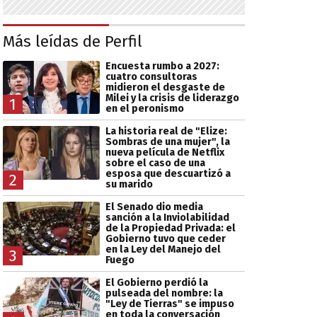
Más leídas de Perfil
Encuesta rumbo a 2027:
cuatro consultoras
midieron el desgaste de
Milei y la crisis de liderazgo
1
en el peronismo
La historia real de "Elize:
Sombras de una mujer", la
nueva película de Netflix
sobre el caso de una
esposa que descuartizó a
2
su marido
El Senado dio media
sanción a la Inviolabilidad
de la Propiedad Privada: el
Gobierno tuvo que ceder
en la Ley del Manejo del
3
Fuego
El Gobierno perdió la
pulseada del nombre: la
"Ley de Tierras" se impuso
en toda la conversación