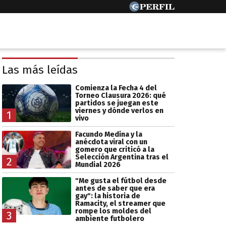
Las más leídas
Comienza la Fecha 4 del
Torneo Clausura 2026: qué
partidos se juegan este
viernes y dónde verlos en
1
vivo
Facundo Medina y la
anécdota viral con un
gomero que criticó a la
Selección Argentina tras el
2
Mundial 2026
"Me gusta el fútbol desde
antes de saber que era
gay": la historia de
Ramacity, el streamer que
rompe los moldes del
3
ambiente futbolero