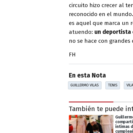
circuito hizo crecer al t
reconocido en el mundo.
es aquel que marca un ré
atuendo:
un deportista 
no se hace con grandes d
FH
En esta Nota
GUILLERMO VILAS
TENIS
VIL
También te puede in
Guillermo
compart
íntimas 
cumplea