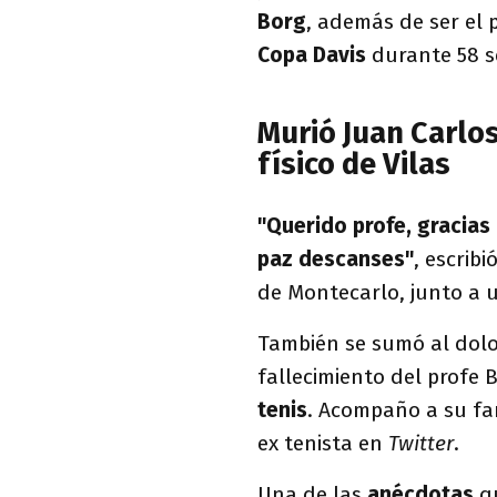
Borg
, además de ser el 
Copa Davis
durante 58 se
Murió Juan Carlos
físico de Vilas
"Querido profe, gracias
paz descanses"
, escrib
de Montecarlo, junto a 
También se sumó al dol
fallecimiento del profe 
tenis
. Acompaño a su fam
ex tenista en
Twitter
.
Una de las
anécdotas
q