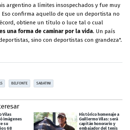
enis argentino a límites insospechados y fue muy
 Eso confirma aquello de que un deportista no
cord, obtiene un título o luce tal o cual
es una forma de caminar por la vida
. Un país
eportistas, sino con deportistas con grandeza".
AS
BELFONTE
SABATINI
teresar
 Vilas
Histórico homenaje a
ió imágenes
Guillermo Vilas: será
de su
capitán honorario y
ños 68
embajador del tenis