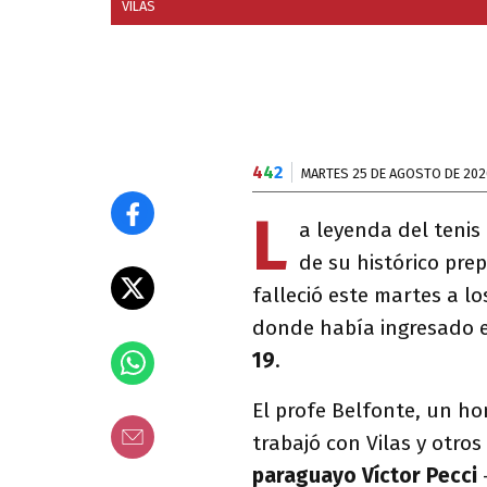
VILAS
4
4
2
MARTES 25 DE AGOSTO DE 202
L
a leyenda del tenis
de su histórico pre
falleció este martes a l
donde había ingresado 
19
.
El profe Belfonte, un ho
trabajó con Vilas y otr
paraguayo Víctor Pecci