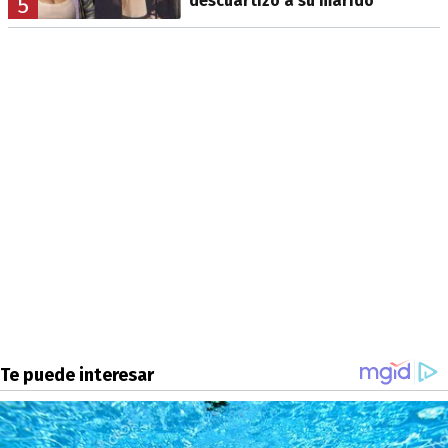
descuartizó a su marido
5