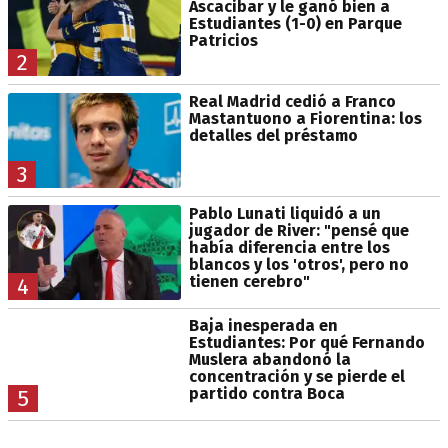
Ascacibar y le ganó bien a
Estudiantes (1-0) en Parque
Patricios
2
Real Madrid cedió a Franco
Mastantuono a Fiorentina: los
detalles del préstamo
3
Pablo Lunati liquidó a un
jugador de River: "pensé que
había diferencia entre los
blancos y los 'otros', pero no
tienen cerebro"
4
Baja inesperada en
Estudiantes: Por qué Fernando
Muslera abandonó la
concentración y se pierde el
partido contra Boca
5