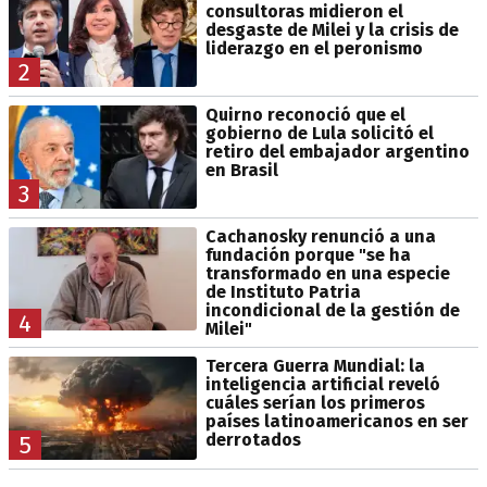
consultoras midieron el
desgaste de Milei y la crisis de
liderazgo en el peronismo
2
Quirno reconoció que el
gobierno de Lula solicitó el
retiro del embajador argentino
en Brasil
3
Cachanosky renunció a una
fundación porque "se ha
transformado en una especie
de Instituto Patria
incondicional de la gestión de
4
Milei"
Tercera Guerra Mundial: la
inteligencia artificial reveló
cuáles serían los primeros
países latinoamericanos en ser
derrotados
5