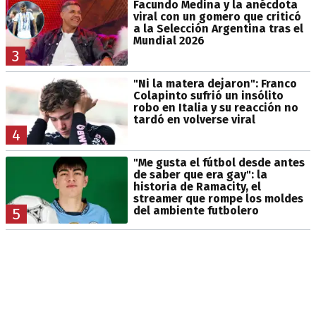
Facundo Medina y la anécdota
viral con un gomero que criticó
a la Selección Argentina tras el
Mundial 2026
3
"Ni la matera dejaron": Franco
Colapinto sufrió un insólito
robo en Italia y su reacción no
tardó en volverse viral
4
"Me gusta el fútbol desde antes
de saber que era gay": la
historia de Ramacity, el
streamer que rompe los moldes
del ambiente futbolero
5