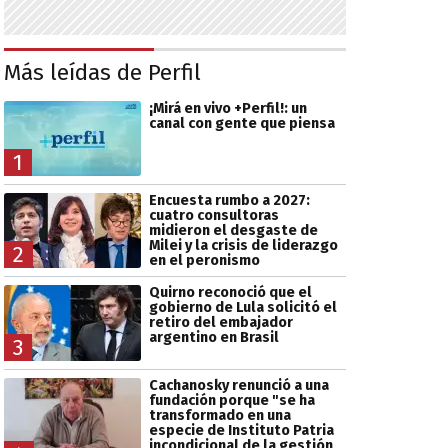
Más leídas de Perfil
¡Mirá en vivo +Perfil!: un
canal con gente que piensa
1
Encuesta rumbo a 2027:
cuatro consultoras
midieron el desgaste de
Milei y la crisis de liderazgo
2
en el peronismo
Quirno reconoció que el
gobierno de Lula solicitó el
retiro del embajador
argentino en Brasil
3
Cachanosky renunció a una
fundación porque "se ha
transformado en una
especie de Instituto Patria
incondicional de la gestión