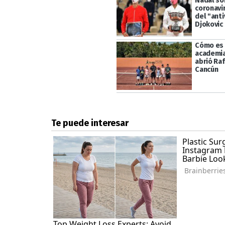
Nadal so
coronavi
del "ant
Djokovic
Cómo es 
academia
abrió Ra
Cancún