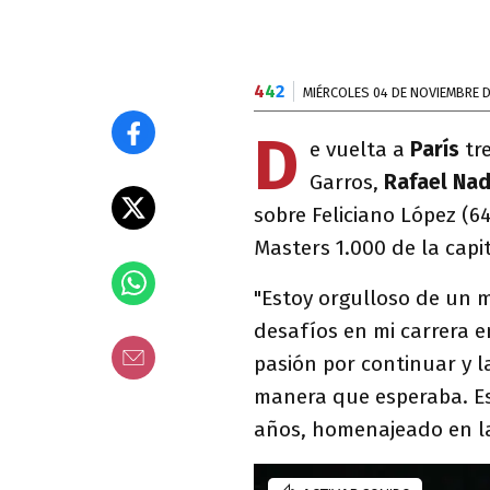
4
4
2
MIÉRCOLES 04 DE NOVIEMBRE D
D
e vuelta a
París
tr
Garros,
Rafael Nad
sobre Feliciano López (64º
Masters 1.000 de la capi
"Estoy orgulloso de un 
desafíos en mi carrera e
pasión por continuar y 
manera que esperaba. Es 
años, homenajeado en l