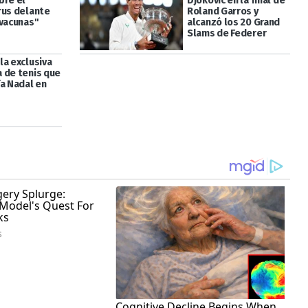
bre el
Djokovic en la final de
rus delante
Roland Garros y
ivacunas"
alcanzó los 20 Grand
Slams de Federer
la exclusiva
 de tenis que
fa Nadal en