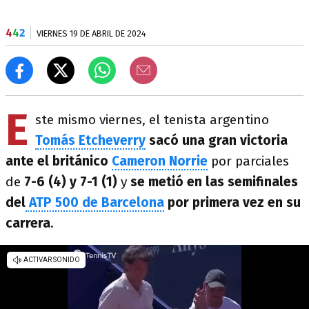
4
4
2
VIERNES 19 DE ABRIL DE 2024
E
ste mismo viernes, el tenista argentino
Tomás Etcheverry
sacó una gran victoria
ante el británico
Cameron Norrie
por parciales
de
7-6 (4) y 7-1 (1)
y
se metió en las semifinales
del
ATP 500 de Barcelona
por primera vez en su
carrera
.