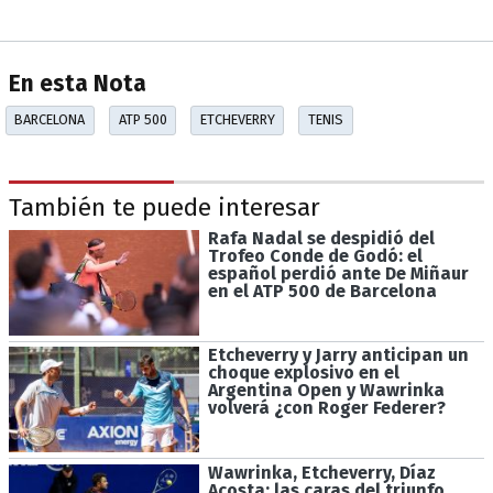
En esta Nota
BARCELONA
ATP 500
ETCHEVERRY
TENIS
También te puede interesar
Rafa Nadal se despidió del
Trofeo Conde de Godó: el
español perdió ante De Miñaur
en el ATP 500 de Barcelona
Etcheverry y Jarry anticipan un
choque explosivo en el
Argentina Open y Wawrinka
volverá ¿con Roger Federer?
Wawrinka, Etcheverry, Díaz
Acosta: las caras del triunfo